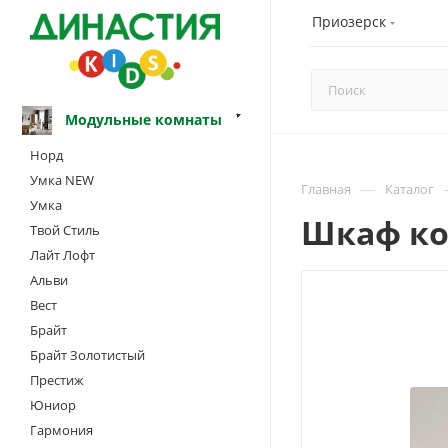
Приозерск
Модульные комнаты
Норд
Умка NEW
—
Главная
Каталог
Умка
Шкаф ко
Твой Стиль
Лайт Лофт
Альви
Вест
Брайт
Брайт Золотистый
Престиж
Юниор
Гармония