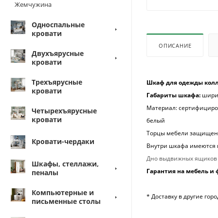
Жемчужина
Односпальные
кровати
ОПИСАНИЕ
Двухъярусные
кровати
Трехъярусные
Шкаф для одежды кол
кровати
Габариты шкафа:
ширин
Материал: сертифициров
Четырехъярусные
кровати
белый
Торцы мебели защищен
Кровати-чердаки
Внутри шкафа имеются ш
Дно выдвижных ящиков п
Шкафы, стеллажи,
Гарантия на мебель и 
пеналы
Компьютерные и
* Доставку в другие го
письменные столы