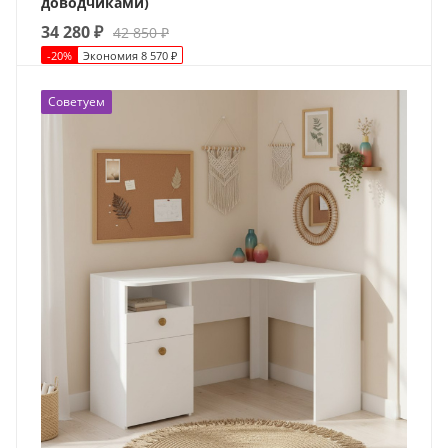
доводчиками)
34 280
₽
42 850
₽
-
20
%
Экономия
8 570
₽
Советуем