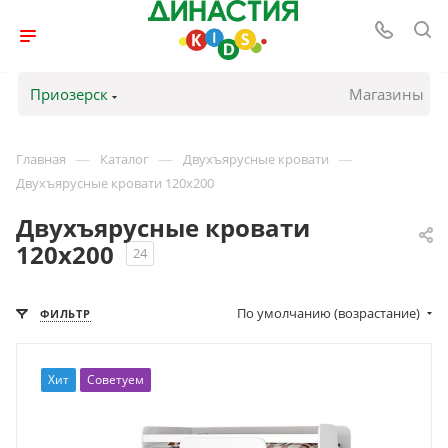
Приозерск
Магазины
—
—
—
Главная
Каталог
Двухъярусные кровати
Двухъярусные кровати 120х200
Двухъярусные кровати
120х200
24
По умолчанию (возрастание)
ФИЛЬТР
Хит
Советуем