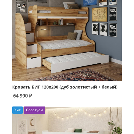
Кровать БИГ 120х200 (дуб золотистый + белый)
64 990
₽
Хит
Советуем